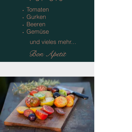
Tomaten
Gurken
Beeren
Gemüse
und vieles mehr...
Bon Apetit