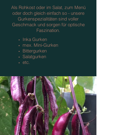
Als Rohkost oder im Salat, zum Menü
oder doch gleich einfach so - unsere
Gurkenspezialitäten sind voller
Geschmack und sorgen für optische
Faszination.
Inka Gurken
mex. Mini-Gurken
Bittergurken
Salatgurken
etc.