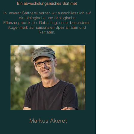
Ein abwechslungsreiches Sortimet
In unserer Gärtnerei setzen wir ausschliesslich auf
die biologische und ökologische
Pflanzenproduktion. Dabei liegt unser besonderes
Augenmerk auf saisonalen Spezialitäten und
Raritäten.
Markus Akeret